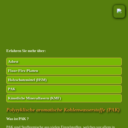
Erfahren Sie mehr über:
Asbest
Floor-Flex-Platten
Holzschutzmittel (HSM)
PAK
Künstliche Mineralfasern (KMF)
Polyzyklische aromatische Kohlenwasserstoffe (PAK)
Was ist PAK ?
PAK sind Stoffgemische aus vielen Einzelstoffen, welches vor allem in